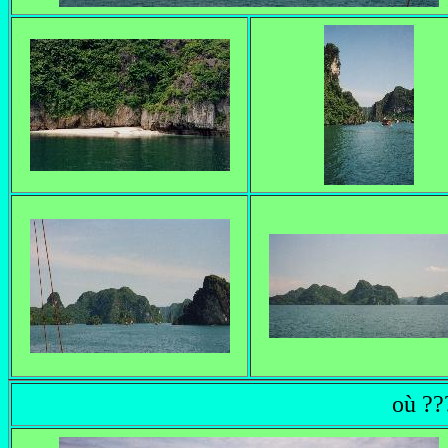
où ???