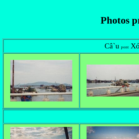
Photos p
Câ`u
Xó
pont