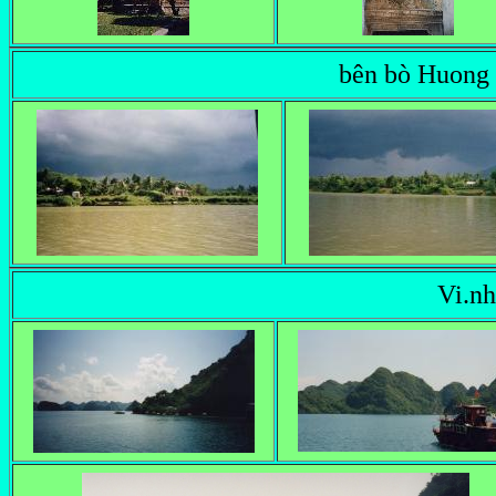
bên bò Huong
Vi.n