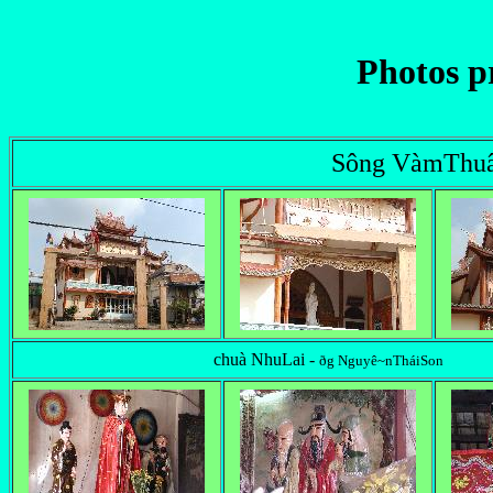
Photos p
Sông VàmThuâ
chuà NhuLai -
ðg Nguyê~nTháiSon