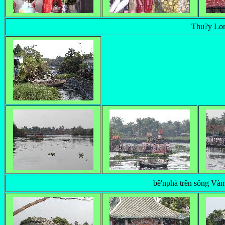
Thu?y Lo
bê'nphà trên sông Vàm