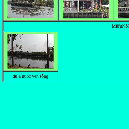
Miê'uNô?
du`a nuóc ven sông